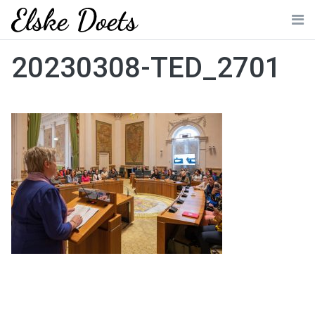
Skip
to
Me
content
20230308-TED_2701