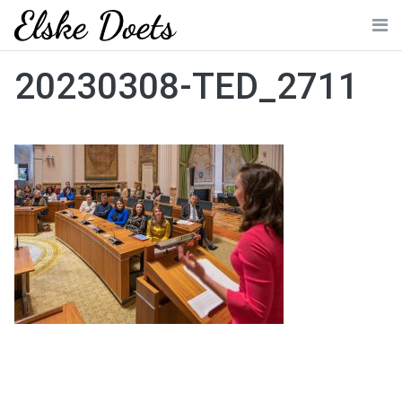
Skip
to
Me
content
20230308-TED_2711