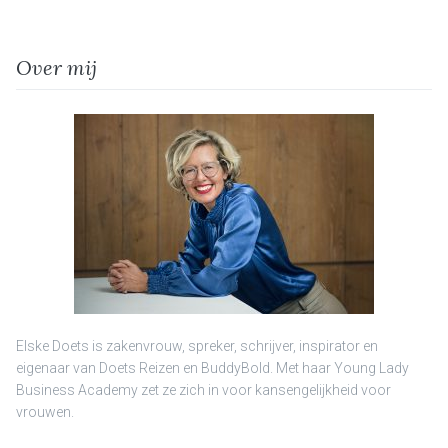
Over mij
Elske Doets is zakenvrouw, spreker, schrijver, inspirator en
eigenaar van Doets Reizen en BuddyBold. Met haar Young Lady
Business Academy zet ze zich in voor kansengelijkheid voor
vrouwen.