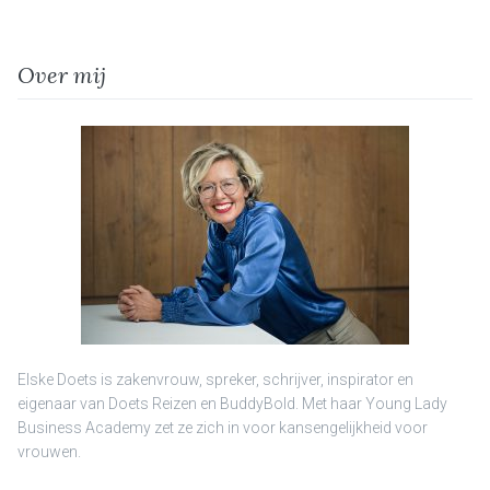
Over mij
Elske Doets is zakenvrouw, spreker, schrijver, inspirator en
eigenaar van Doets Reizen en BuddyBold. Met haar Young Lady
Business Academy zet ze zich in voor kansengelijkheid voor
vrouwen.