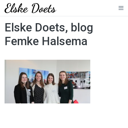
Skip
to
Me
content
Elske Doets, blog
Femke Halsema