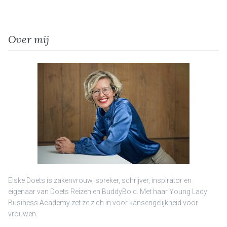
Over mij
Elske Doets is zakenvrouw, spreker, schrijver, inspirator en
eigenaar van Doets Reizen en BuddyBold. Met haar Young Lady
Business Academy zet ze zich in voor kansengelijkheid voor
vrouwen.