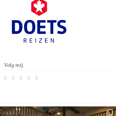
Volg mij
Twitter
Facebook
Instagram
Vimeo
LinkedIn