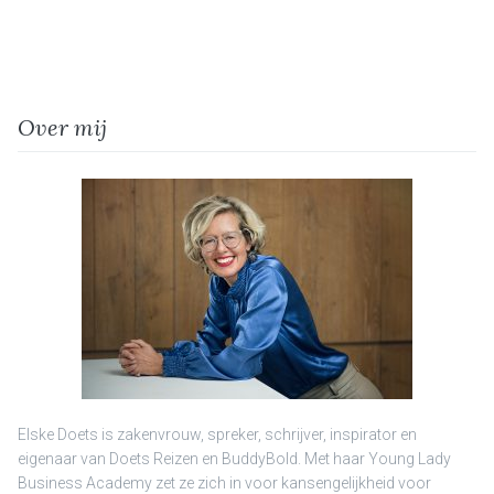
Over mij
Elske Doets is zakenvrouw, spreker, schrijver, inspirator en
eigenaar van Doets Reizen en BuddyBold. Met haar Young Lady
Business Academy zet ze zich in voor kansengelijkheid voor