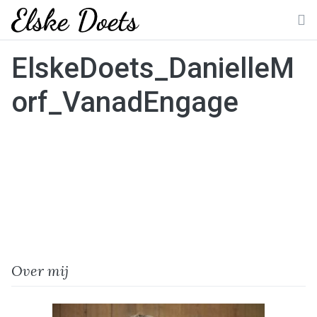
Skip
to
M
content
ElskeDoets_DanielleM
orf_VanadEngage
Over mij