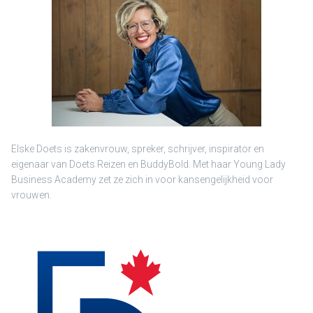
Elske Doets is zakenvrouw, spreker, schrijver, inspirator en
eigenaar van Doets Reizen en BuddyBold. Met haar Young Lady
Business Academy zet ze zich in voor kansengelijkheid voor
vrouwen.