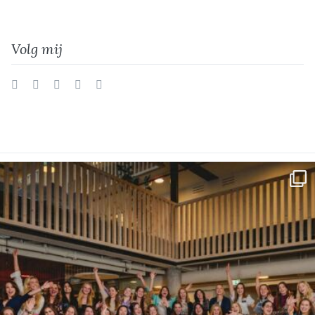
Volg mij
Twitter
Facebook
Instagram
Vimeo
LinkedIn