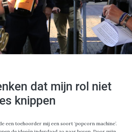
en dat mijn rol niet
jes knippen
e een toehoorder mij een soort ‘popcorn machine’.
oppen de ideeën inderdaad zo naar boven. Door mijn