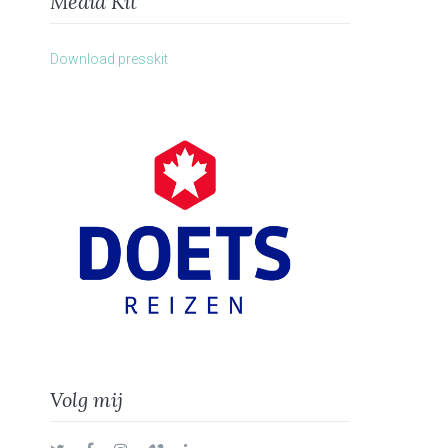
Media Kit
Download presskit
Volg mij
Twitter
Facebook
Instagram
Vimeo
LinkedIn