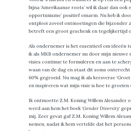
bijna ‘Amerikaanse roots’ wil ik daar dan ook
opportunisme’ positief omarm. Nu heb ik door a
ontplooi zoveel ontmoetingen die bijzonder zi
betreft een groot geschenk en tegelijkertijd 
Als ondernemer is het essentieel om ideeën 
ik als MKB ondernemer nu door mijn nieuwe r
visies continue te formuleren en aan te sche
waan van de dag en staat dit soms onterecht o
60% gegroeid. Nu mag ik als kersverse ‘Groe
en inspireren wat mijn visie is hoe te groeien
Ik ontmoette Z.M. Koning Willem Alexander 
werd aan hem het boek ‘
Gender Diversity
‘ gep
mij. Zeer gevat gaf Z.M. Koning Willem Alex
nemen, nadat ik hem vertelde dat het person