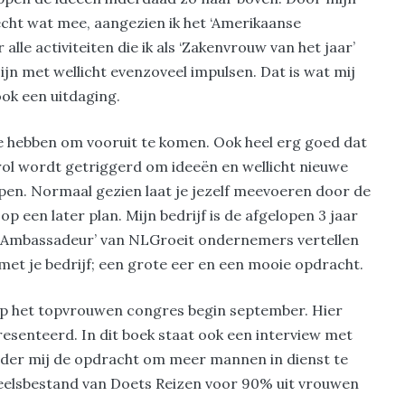
 echt wat mee, aangezien ik het ‘Amerikaanse
lle activiteiten die ik als ‘Zakenvrouw van het jaar’
jn met wellicht evenzoveel impulsen. Dat is wat mij
ook een uitdaging.
te hebben om vooruit te komen. Ook heel erg goed dat
ol wordt getriggerd om ideeën en wellicht nieuwe
rpen. Normaal gezien laat je jezelf meevoeren door de
p een later plan. Mijn bedrijf is de afgelopen 3 jaar
i Ambassadeur’ van NLGroeit ondernemers vertellen
 met je bedrijf; een grote eer en een mooie opdracht.
op het topvrouwen congres begin september. Hier
resenteerd. In dit boek staat ook een interview met
ander mij de opdracht om meer mannen in dienst te
eelsbestand van Doets Reizen voor 90% uit vrouwen