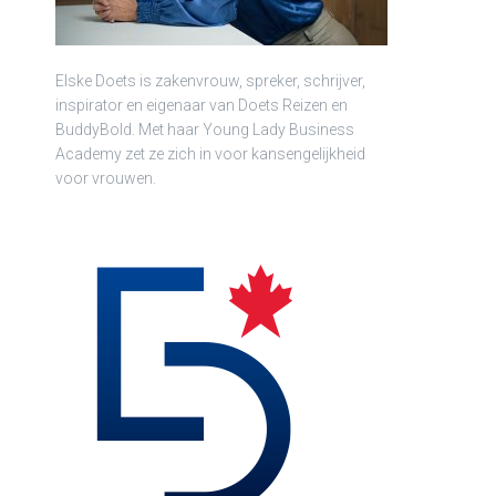
Elske Doets is zakenvrouw, spreker, schrijver,
inspirator en eigenaar van Doets Reizen en
BuddyBold. Met haar Young Lady Business
Academy zet ze zich in voor kansengelijkheid
voor vrouwen.