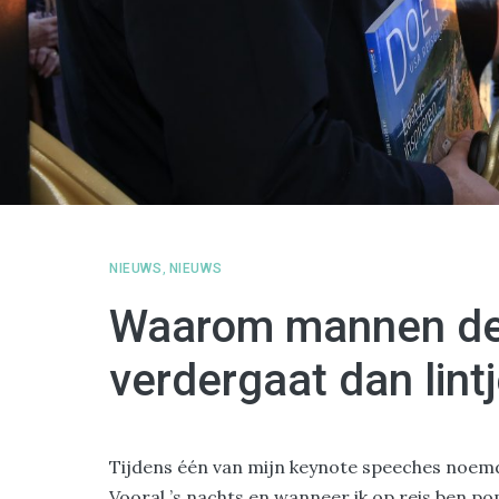
NIEUWS
,
NIEUWS
Waarom mannen denk
verdergaat dan lint
Tijdens één van mijn keynote speeches noemd
Vooral ’s nachts en wanneer ik op reis ben p