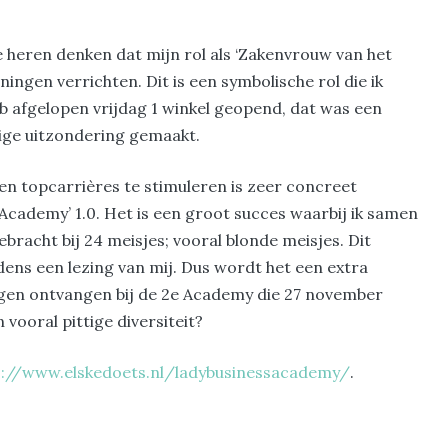
e heren denken dat mijn rol als ‘Zakenvrouw van het
eningen verrichten. Dit is een symbolische rol die ik
heb afgelopen vrijdag 1 winkel geopend, dat was een
lige uitzondering gemaakt.
n topcarrières te stimuleren is zeer concreet
cademy’ 1.0. Het is een groot succes waarbij ik samen
racht bij 24 meisjes; vooral blonde meisjes. Dit
ens een lezing van mij. Dus wordt het een extra
ogen ontvangen bij de 2e Academy die 27 november
 vooral pittige diversiteit?
s://www.elskedoets.nl/ladybusinessacademy/
.