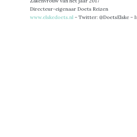
Zakenvrouw van het jaar 2017
Directeur-eigenaar Doets Reizen
www.elskedoets.nl
– Twitter: @DoetsElske – 