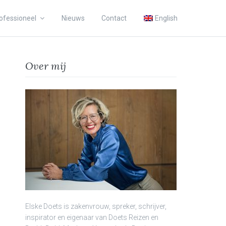
ofessioneel
Nieuws
Contact
English
Over mij
Elske Doets is zakenvrouw, spreker, schrijver,
inspirator en eigenaar van Doets Reizen en