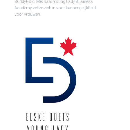
BuddyBold. Met haar Young Lady Business
Academy zet ze zich in voor kansengelijkheid
voor vrouwen.