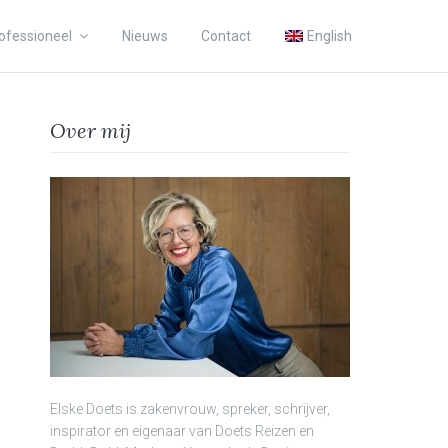
ofessioneel
Nieuws
Contact
English
Over mij
Elske Doets is zakenvrouw, spreker, schrijver,
inspirator en eigenaar van Doets Reizen en