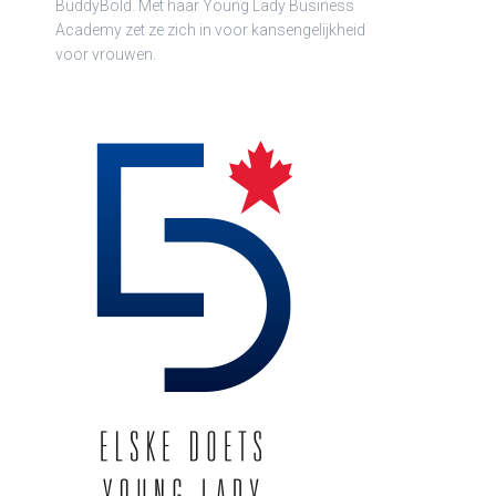
BuddyBold. Met haar Young Lady Business
Academy zet ze zich in voor kansengelijkheid
voor vrouwen.