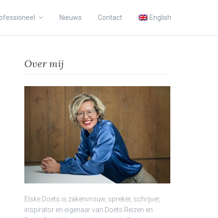
ofessioneel
Nieuws
Contact
English
Over mij
Elske Doets is zakenvrouw, spreker, schrijver,
inspirator en eigenaar van Doets Reizen en