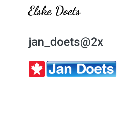
Skip
to
jan_doets@2x
content