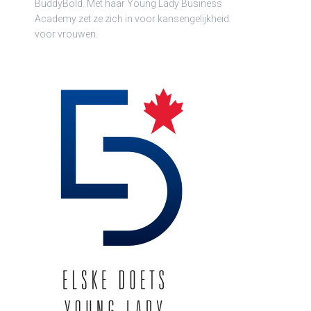
BuddyBold. Met haar Young Lady Business
Academy zet ze zich in voor kansengelijkheid
voor vrouwen.