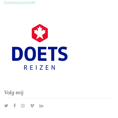
Download presskit
Volg mij
Twitter
Facebook
Instagram
Vimeo
LinkedIn