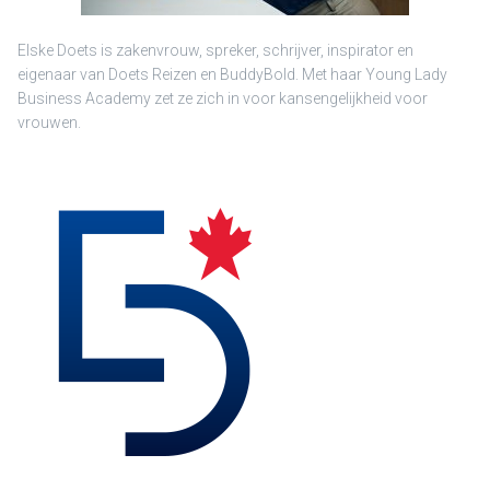
Elske Doets is zakenvrouw, spreker, schrijver, inspirator en
eigenaar van Doets Reizen en BuddyBold. Met haar Young Lady
Business Academy zet ze zich in voor kansengelijkheid voor
vrouwen.