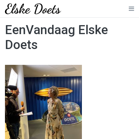
Skip
to
Me
content
EenVandaag Elske
Doets