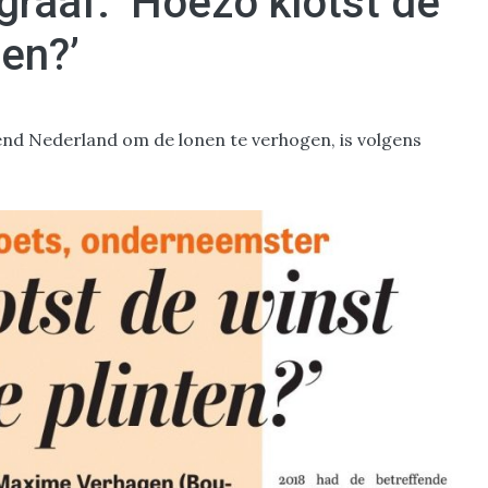
egraaf: ‘Hoezo klotst de
ten?’
d Nederland om de lonen te verhogen, is volgens