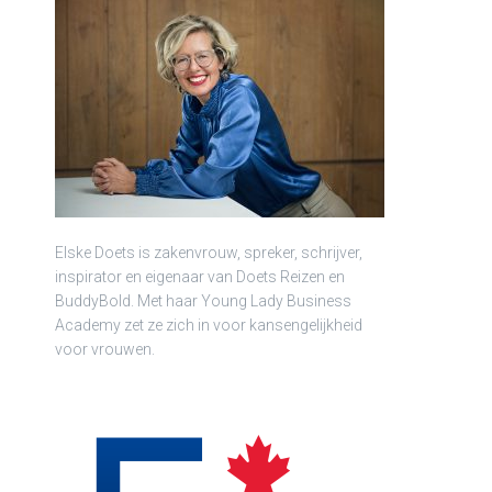
Elske Doets is zakenvrouw, spreker, schrijver,
inspirator en eigenaar van Doets Reizen en
BuddyBold. Met haar Young Lady Business
Academy zet ze zich in voor kansengelijkheid
voor vrouwen.