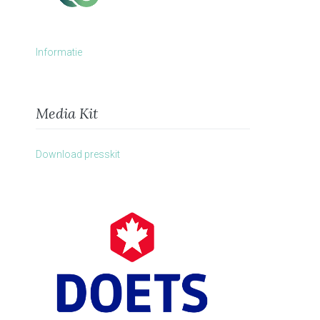
Informatie
Media Kit
Download presskit