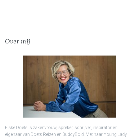
Over mij
Elske Doets is zakenvrouw, spreker, schrijver, inspirator en
eigenaar van Doets Reizen en BuddyBold. Met haar Young Lady