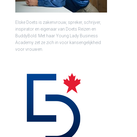
Elske Doets is zakenvrouw, spreker, schrijver,
inspirator en eigenaar van Doets Reizen en
BuddyBold. Met haar Young Lady Business
Academy zet ze zich in voor kansengelijkheid
voor vrouwen.