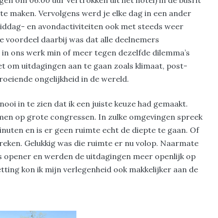
en om 06.00 uur vertrokken uit het hotel) in de busrit
s te maken. Vervolgens werd je elke dag in een ander
middag- en avondactiviteiten ook met steeds weer
 voordeel daarbij was dat alle deelnemers
in ons werk min of meer tegen dezelfde dilemma’s
et om uitdagingen aan te gaan zoals klimaat, post-
oeiende ongelijkheid in de wereld.
nooi in te zien dat ik een juiste keuze had gemaakt.
omen op grote congressen. In zulke omgevingen spreek
inuten en is er geen ruimte echt de diepte te gaan. Of
reken. Gelukkig was die ruimte er nu volop. Naarmate
 opener en werden de uitdagingen meer openlijk op
setting kon ik mijn verlegenheid ook makkelijker aan de