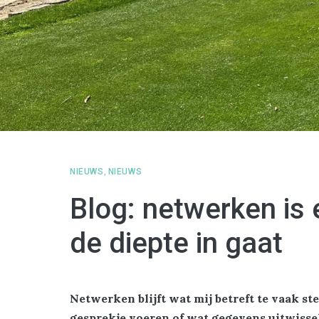
NIEUWS
,
NIEUWS
Blog: netwerken is 
de diepte in gaat
Netwerken blijft wat mij betreft te vaak st
gesprekje voeren of wat gegevens uitwisse