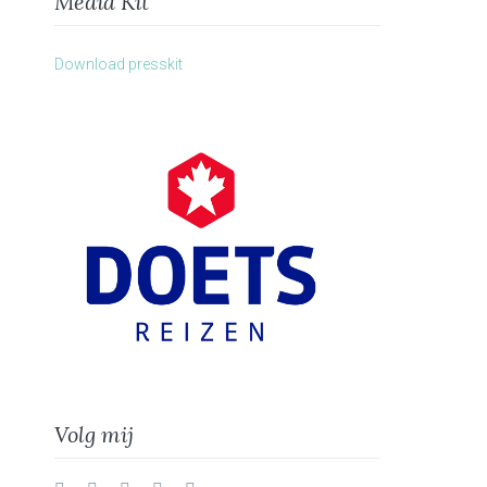
Media Kit
Download presskit
Volg mij
Twitter
Facebook
Instagram
Vimeo
LinkedIn