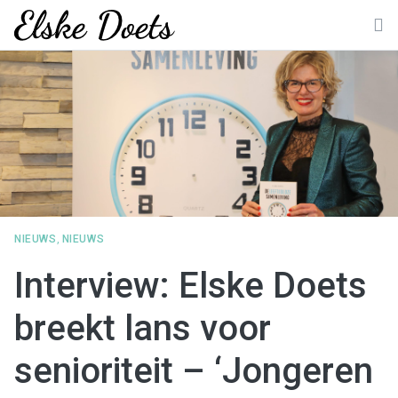
Skip
to
M
content
NIEUWS
,
NIEUWS
Interview: Elske Doets
breekt lans voor
senioriteit – ‘Jongeren