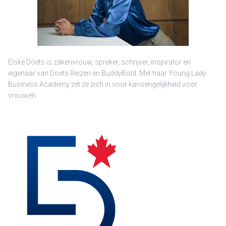
Elske Doets is zakenvrouw, spreker, schrijver, inspirator en
eigenaar van Doets Reizen en BuddyBold. Met haar Young Lady
Business Academy zet ze zich in voor kansengelijkheid voor
vrouwen.