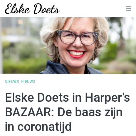
Skip
to
Me
content
NIEUWS
,
NIEUWS
Elske Doets in Harper’s
BAZAAR: De baas zijn
in coronatijd