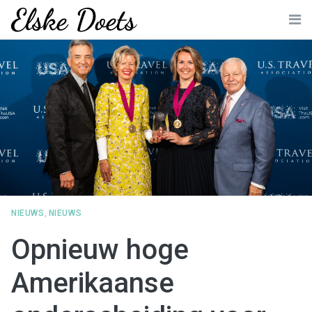
Skip
to
Me
content
NIEUWS
,
NIEUWS
Opnieuw hoge
Amerikaanse