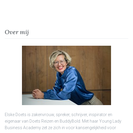
Over mij
Elske Doets is zakenvrouw, spreker, schrijver, inspirator en
eigenaar van Doets Reizen en BuddyBold. Met haar Young Lady
Business Academy zet ze zich in voor kansengelijkheid voor