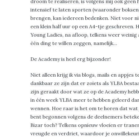
droom te realiseren, is volgens mij ook geen 
intensief te laten sporten (waaronder boksen
brengen, kan iedereen bedenken. Niet voor ni
een klein half uur op een A4-tje geschreven. H
Young Ladies, na afloop, telkens weer weinig 
één ding te willen zeggen, namelijk…
De Academy is heel erg bijzonder!
Niet alleen krijg ik via blogs, mails en appjes
dankbaar ze zijn dat er zoiets als YLBA besta
zijn geraakt door wat ze op de Academy he
in één week YLBA meer te hebben geleerd dan i
wennen. Hoe raar is het om te horen dat wat je
bent begonnen volgens de deelnemers betekeni
Bizar toch? Telkens opnieuw vloeien er trane
vreugde en verdriet, waardoor je onwillekeu