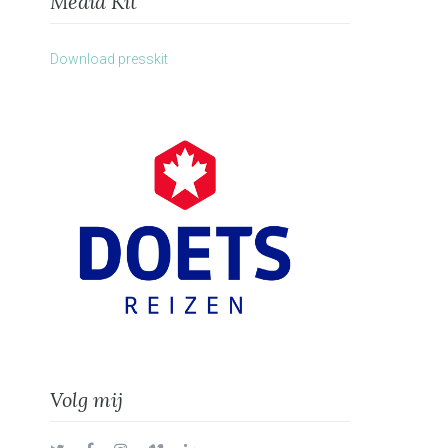
Media Kit
Download presskit
Volg mij
Twitter
Facebook
Instagram
Vimeo
LinkedIn