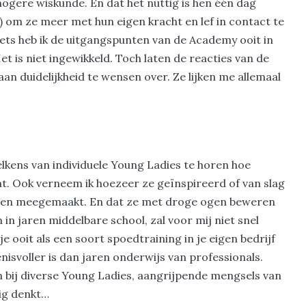
hogere wiskunde. En dat het nuttig is hen één dag
) om ze meer met hun eigen kracht en lef in contact te
ets heb ik de uitgangspunten van de Academy ooit in
et is niet ingewikkeld. Toch laten de reacties van de
aan duidelijkheid te wensen over. Ze lijken me allemaal
 telkens van individuele Young Ladies te horen hoe
at. Ook verneem ik hoezeer ze geïnspireerd of van slag
bben meegemaakt. En dat ze met droge ogen beweren
n jaren middelbare school, zal voor mij niet snel
 ooit als een soort spoedtraining in je eigen bedrijf
svoller is dan jaren onderwijs van professionals.
n bij diverse Young Ladies, aangrijpende mengsels van
rig denkt…