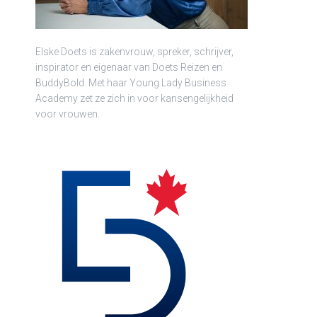
Elske Doets is zakenvrouw, spreker, schrijver,
inspirator en eigenaar van Doets Reizen en
BuddyBold. Met haar Young Lady Business
Academy zet ze zich in voor kansengelijkheid
voor vrouwen.