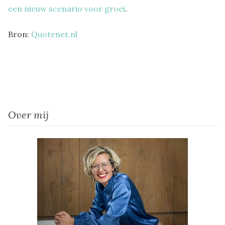
een nieuw scenario voor groei
.
Bron:
Quotenet.nl
Over mij