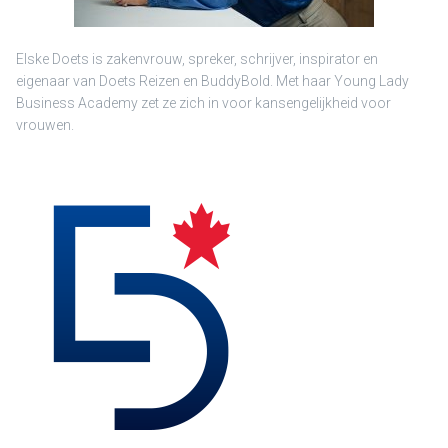
Elske Doets is zakenvrouw, spreker, schrijver, inspirator en
eigenaar van Doets Reizen en BuddyBold. Met haar Young Lady
Business Academy zet ze zich in voor kansengelijkheid voor
vrouwen.