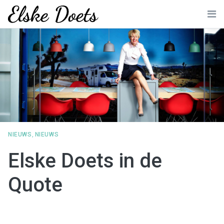
Skip
to
Me
content
NIEUWS
,
NIEUWS
Elske Doets in de
Quote